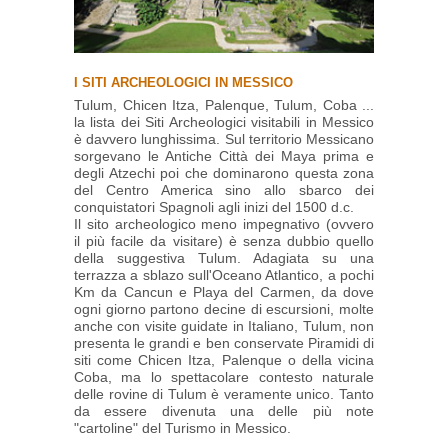
I SITI ARCHEOLOGICI IN MESSICO
Tulum, Chicen Itza, Palenque, Tulum, Coba ...
la lista dei Siti Archeologici visitabili in Messico
è davvero lunghissima. Sul territorio Messicano
sorgevano le Antiche Città dei Maya prima e
degli Atzechi poi che dominarono questa zona
del Centro America sino allo sbarco dei
conquistatori Spagnoli agli inizi del 1500 d.c.
Il sito archeologico meno impegnativo (ovvero
il più facile da visitare) è senza dubbio quello
della suggestiva Tulum. Adagiata su una
terrazza a sblazo sull'Oceano Atlantico, a pochi
Km da Cancun e Playa del Carmen, da dove
ogni giorno partono decine di escursioni, molte
anche con visite guidate in Italiano, Tulum, non
presenta le grandi e ben conservate Piramidi di
siti come Chicen Itza, Palenque o della vicina
Coba, ma lo spettacolare contesto naturale
delle rovine di Tulum è veramente unico. Tanto
da essere divenuta una delle più note
"cartoline" del Turismo in Messico.