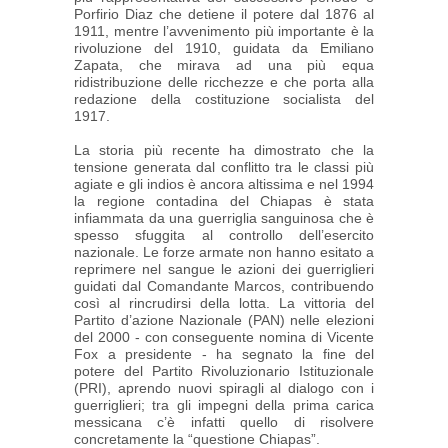
Porfirio Diaz che detiene il potere dal 1876 al
1911, mentre l’avvenimento più importante è la
rivoluzione del 1910, guidata da Emiliano
Zapata, che mirava ad una più equa
ridistribuzione delle ricchezze e che porta alla
redazione della costituzione socialista del
1917.
La storia più recente ha dimostrato che la
tensione generata dal conflitto tra le classi più
agiate e gli indios è ancora altissima e nel 1994
la regione contadina del Chiapas è stata
infiammata da una guerriglia sanguinosa che è
spesso sfuggita al controllo dell’esercito
nazionale. Le forze armate non hanno esitato a
reprimere nel sangue le azioni dei guerriglieri
guidati dal Comandante Marcos, contribuendo
così al rincrudirsi della lotta. La vittoria del
Partito d’azione Nazionale (PAN) nelle elezioni
del 2000 - con conseguente nomina di Vicente
Fox a presidente - ha segnato la fine del
potere del Partito Rivoluzionario Istituzionale
(PRI), aprendo nuovi spiragli al dialogo con i
guerriglieri; tra gli impegni della prima carica
messicana c’è infatti quello di risolvere
concretamente la “questione Chiapas”.