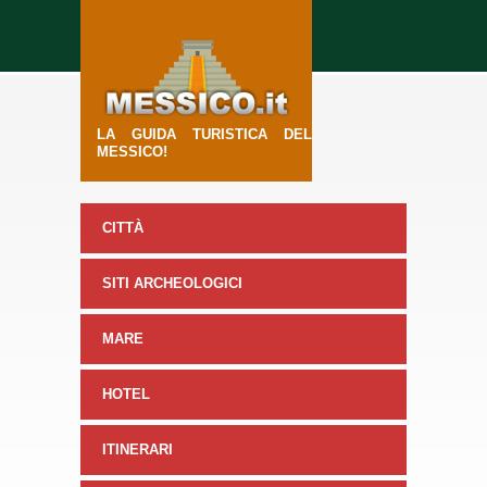
LA GUIDA TURISTICA DEL
MESSICO!
CITTÀ
SITI ARCHEOLOGICI
MARE
HOTEL
ITINERARI