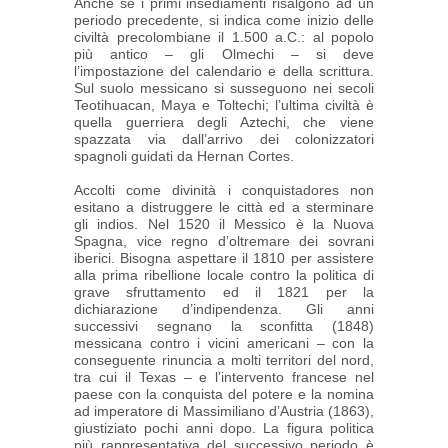
Anche se i primi insediamenti risalgono ad un
periodo precedente, si indica come inizio delle
civiltà precolombiane il 1.500 a.C.: al popolo
più antico – gli Olmechi – si deve
l’impostazione del calendario e della scrittura.
Sul suolo messicano si susseguono nei secoli
Teotihuacan, Maya e Toltechi; l’ultima civiltà è
quella guerriera degli Aztechi, che viene
spazzata via dall’arrivo dei colonizzatori
spagnoli guidati da Hernan Cortes.
Accolti come divinità i conquistadores non
esitano a distruggere le città ed a sterminare
gli indios. Nel 1520 il Messico è la Nuova
Spagna, vice regno d’oltremare dei sovrani
iberici. Bisogna aspettare il 1810 per assistere
alla prima ribellione locale contro la politica di
grave sfruttamento ed il 1821 per la
dichiarazione d’indipendenza. Gli anni
successivi segnano la sconfitta (1848)
messicana contro i vicini americani – con la
conseguente rinuncia a molti territori del nord,
tra cui il Texas – e l’intervento francese nel
paese con la conquista del potere e la nomina
ad imperatore di Massimiliano d’Austria (1863),
giustiziato pochi anni dopo. La figura politica
più rappresentativa del successivo periodo è